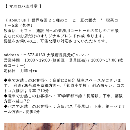
【 マホロバ珈琲堂 】
《 about us 》世界各国２１種のコーヒー豆の販売 / 喫茶コー
ナー5席（禁煙）
飲食店、カフェ、施設 等への業務用コーヒー豆の卸しのご相談、
あなたのお店だけのオリジナルブレンド作成 承ります。
要望をお伺いの上、可能な限り対応させていただきます。
address : 〒573-0163 大阪府長尾元町５-２-７
営業時間 : 10:00〜19:00 (焙煎豆・器具販売) / 10:00〜17:00 (喫
茶コーナー)
定休日 : 月曜日+α
◆車でお越しのお客様へ : 店前に2台分 駐車スペースがございま
す。 府道736号線を京都方面へ 「菅原小学校」 斜め向かい。コス
トコ八幡店より車で10分
◆電車でお越しのお客様へ : JR学研都市線「長尾駅」下車、藤阪
方面へ徒歩7分
◆バスでお越しのお客様へ : 京阪バス「長尾口」下車、第一ゼミナ
ール方面へ 徒歩2分