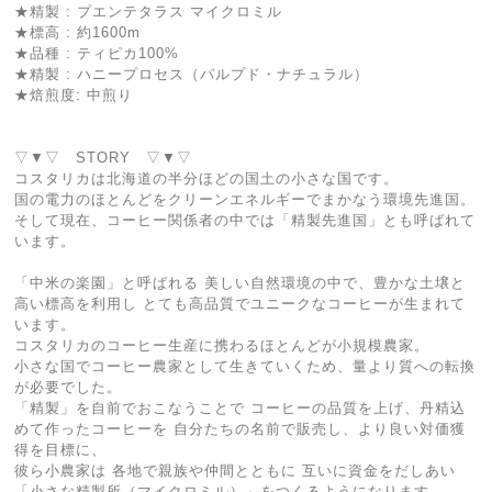
★精製 : プエンテタラス マイクロミル
★標高 : 約1600m
★品種 : ティピカ100%
★精製 : ハニープロセス（パルプド・ナチュラル）
★焙煎度: 中煎り
▽▼▽ STORY ▽▼▽
コスタリカは北海道の半分ほどの国土の小さな国です。
国の電力のほとんどをクリーンエネルギーでまかなう環境先進国。
そして現在、コーヒー関係者の中では「精製先進国」とも呼ばれて
います。
「中米の楽園」と呼ばれる 美しい自然環境の中で、豊かな土壌と
高い標高を利用し とても高品質でユニークなコーヒーが生まれて
います。
コスタリカのコーヒー生産に携わるほとんどが小規模農家。
小さな国でコーヒー農家として生きていくため、量より質への転換
が必要でした。
「精製」を自前でおこなうことで コーヒーの品質を上げ、丹精込
めて作ったコーヒーを 自分たちの名前で販売し、より良い対価獲
得を目標に、
彼ら小農家は 各地で親族や仲間とともに 互いに資金をだしあい
「小さな精製所（マイクロミル）」をつくるようになります。