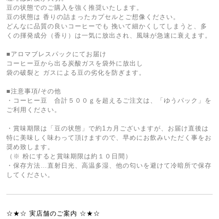
豆の状態でのご購入を強く推奨いたします。
豆の状態は 香りの詰まったカプセルとご想像ください。
どんなに品質の良いコーヒーでも 挽いて細かくしてしまうと、多
くの揮発成分（香り）は一気に放出され、風味が急速に衰えます。
■アロマブレスパックにてお届け
コーヒー豆から出る炭酸ガスを袋外に放出し
袋の破裂と ガスによる豆の劣化を防ぎます。
■注意事項/その他
・コーヒー豆 合計５００ｇを超えるご注文は、「ゆうパック」を
ご利用ください。
・賞味期限は「豆の状態」で約1カ月ございますが、お届け直後は
特に美味しく味わって頂けますので、早めにお飲みいただく事をお
奨め致します。
（※ 粉にすると賞味期限は約１０日間）
・保存方法…直射日光、高温多湿、他の匂いを避けて冷暗所で保存
してください。
☆★☆ 実店舗のご案内 ☆★☆