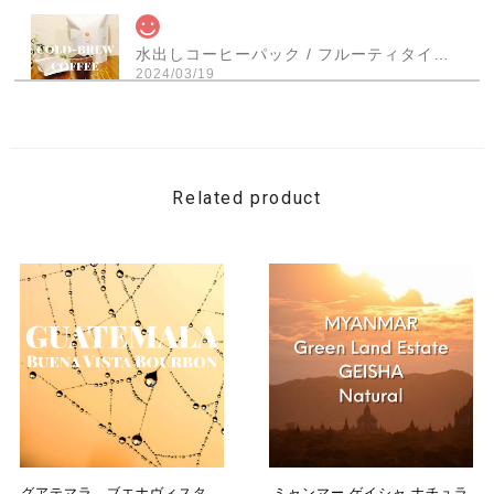
水出しコーヒーパック / フルーティタイプ × ３パック入
2024/03/19
商品が届きました 発送も早く梱包も丁寧で 手書きのメッ
セージも嬉しかったです いただくのが楽しみです この度
はありがとうございました
Related product
【お得用】Smoked Mix Nuts -コーヒーミックスナッツ- 1袋（150g）
2024/03/19
商品が届きました 発送も早く梱包も丁寧で 手書きのメッ
セージも嬉しかったです いただくのが楽しみです この度
はありがとうございました
《 季節限定ブレンド 》 ハ ル -haru- 【150g】
グアテマラ ブエナヴィスタ
ミャンマー ゲイシャ ナチュラ