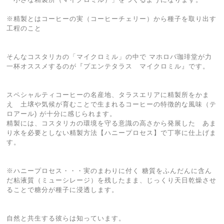
※精製とはコーヒーの実（コーヒーチェリー）から種子を取り出す
工程のこと
そんなコスタリカの「マイクロミル」の中で マホロバ珈琲堂が力
一杯オススメするのが『プエンテタラス マイクロミル』です。
スペシャルティコーヒーの名産地、タラスエリアに精製所をかま
え 土壌や気候が育むことで生まれるコーヒーの特徴的な風味（テ
ロアール) が十分に感じられます。
精製には、コスタリカの環境を守る意識の高さから発展した あま
り水を必要としない精製方法【ハニープロセス】で丁寧に仕上げま
す。
※ハニープロセス・・・実のまわりに付く 糖質をふんだんに含ん
だ粘液質（ミューシレージ）を残したまま、じっくり天日乾燥させ
ることで糖分が種子に浸透します。
自然と共生する彼らは知っています。