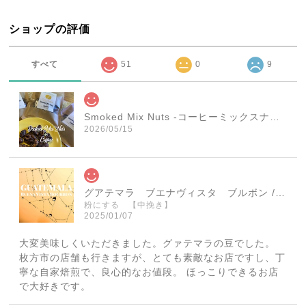
ショップの評価
すべて
51
0
9
Smoked Mix Nuts -コーヒーミックスナッツ- 1袋（45g）
2026/05/15
グアテマラ ブエナヴィスタ ブルボン / GUATEMALA BuenaVista Bourbon 【150g】【中煎り】
粉にする 【中挽き】
2025/01/07
大変美味しくいただきました。グァテマラの豆でした。
枚方市の店舗も行きますが、とても素敵なお店ですし、丁
寧な自家焙煎で、良心的なお値段。 ほっこりできるお店
で大好きです。