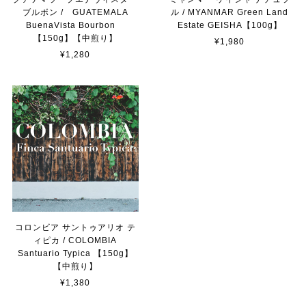
豆のまま 【推奨】
ブルボン / GUATEMALA
ル / MYANMAR Green Land
2024/03/19
BuenaVista Bourbon
Estate GEISHA【100g】
【150g】【中煎り】
¥1,980
商品が届きました 発送も早く梱包も丁寧で 手書きのメッ
¥1,280
セージも嬉しかったです いただくのが楽しみです この度
はありがとうございました
MAHOROBA TRAIL MIX mini-マホロバ トレイルミックス ミニ- (50g)
2024/01/28
《 季節限定ブレンド 》秋ノ香 -アキノカ- 【150g】
豆のまま 【推奨】
2022/11/22
コロンビア サントゥアリオ テ
ィピカ / COLOMBIA
Santuario Typica 【150g】
【中煎り】
グアテマラ ブエナヴィスタ ブルボン / GUATEMALA BuenaVista Bourbon 【150g】【中煎り】
¥1,380
豆のまま 【推奨】
2022/11/22