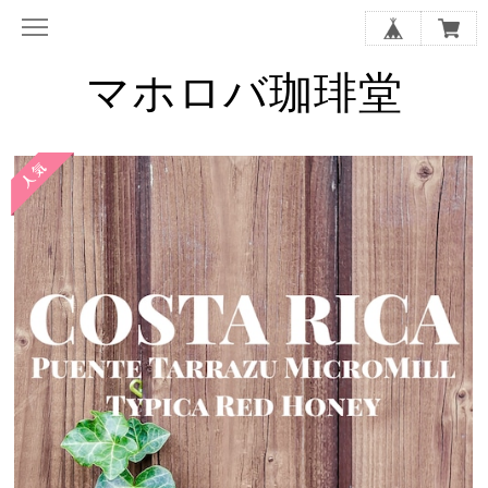
マホロバ珈琲堂