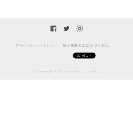
コスタリカ プエンテタラス ティピカ レッドハニー / COSTA RICA PuenteTarrazu Typica RedHoney 【150g】【中煎り】
豆のまま 【推奨】
2022/11/22
プライバシーポリシー
特定商取引法に基づく表記
水出しコーヒーパック / クラシックタイプ × ３パック入
2022/06/24
© Copyright 2015 mahoroba coffee inc.
水出し珈琲をライフの定番商品でも購入し、まほろばの商
品との違いを確かめたところ、見事に味が違いました。値
段の違いは品質の違い、というのはあらゆる商品に共通す
ることですが、それを実感できる場は案外少ないもので
す。納得してリピート購入しました。
【 おまかせ type.A 】コーヒー１００g × 4種セットパック
すべて粉にする 【中挽き】