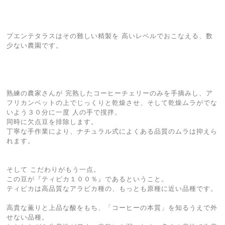
プエンテタラスはその難しい精製を 高いレベルでおこなえる、数
少ない農園です。
熟練の農家さんが 完熟したコーヒーチェリーのみを手摘みし、ア
フリカンベットの上でじっくりと乾燥させ、そして乾燥ムラがでな
いよう３０分に一度 人の手で撹拌。
同時に欠点豆を排除します。
丁寧な手作業により、ナチュラル式によくある品質のムラは抑えら
れます。
そして こだわりがもう一点。
この豆が『ティピカ１００％』であるということ。
ティピカは高品質なアラビカ種の、もっとも原種に近い品種です。
高貴な薫りと上品な酸をもち、「コーヒーの本質」を知るうえで外
せない品種。