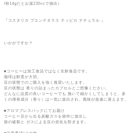
/粉14gだとお湯230ccで抽出）
『コスタリカ プエンテタラス ティピカ ナチュラル 』
いかがですか？
■コーヒーは加工食品ではなく生鮮食品です。
珈琲は鮮度が大切。
豆の状態でのご購入を強く推奨いたします。
豆の状態は 香りの詰まったカプセルとご想像ください。
どんなに品質の良いコーヒーでも 挽いて細かくしてしまうと、多
くの揮発成分（香り）は一気に放出され、風味が急速に衰えます。
■アロマブレスパックにてお届け
コーヒー豆から出る炭酸ガスを袋外に放出し
袋の破裂と ガスによる豆の劣化を防ぎます。