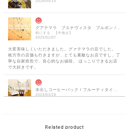
2026/05/15
グアテマラ ブエナヴィスタ ブルボン / GUATEMALA BuenaVista Bourbon 【150g】【中煎り】
粉にする 【中挽き】
2025/01/07
大変美味しくいただきました。グァテマラの豆でした。
枚方市の店舗も行きますが、とても素敵なお店ですし、丁
寧な自家焙煎で、良心的なお値段。 ほっこりできるお店
で大好きです。
水出しコーヒーパック / フルーティタイプ × ３パック入
2024/03/19
商品が届きました 発送も早く梱包も丁寧で 手書きのメッ
セージも嬉しかったです いただくのが楽しみです この度
はありがとうございました
Related product