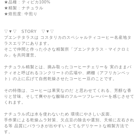
★品種 : ティピカ100%
★精製 : ナチュラル
★焙煎度: 中煎り
▽▼▽ STORY ▽▼▽
プエンテタラスは コスタリカのスペシャルティコーヒー名産地タ
ラスエリアにあります。
そこで仲間と作った小さな精製所「プエンテタラス・マイクロミ
ル」を共同運営。
ナチュラル精製とは、摘み取ったコーヒーチェリーを 実のままパ
ティオと呼ばれるコンクリートの広場や、網棚（アフリカンベッ
ト）の上に広げて自然乾燥させたコーヒー豆のことです。
その特徴は、コーヒーは果実なのだ と思わせてくれる、芳醇な香
りと甘味、そして爽やかな酸味のフルーツフレーバーを感じさせて
くれます。
ナチュラル式は水を使わないため 環境にやさしい反面、
手作業による乾燥ムラ対策、欠点豆の除去や選別、天候に左右され
る等 品質にバラつきが出やすい とてもデリケートな精製方法で
す。