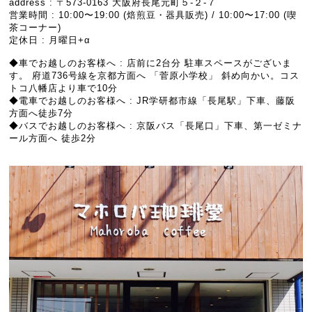
address : 〒573-0163 大阪府長尾元町５-２-７
営業時間 : 10:00〜19:00 (焙煎豆・器具販売) / 10:00〜17:00 (喫
茶コーナー)
定休日 : 月曜日+α
◆車でお越しのお客様へ : 店前に2台分 駐車スペースがございま
す。 府道736号線を京都方面へ 「菅原小学校」 斜め向かい。コス
トコ八幡店より車で10分
◆電車でお越しのお客様へ : JR学研都市線「長尾駅」下車、藤阪
方面へ徒歩7分
◆バスでお越しのお客様へ : 京阪バス「長尾口」下車、第一ゼミナ
ール方面へ 徒歩2分