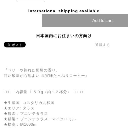
International shipping available
Add to cart
日本国内にお住まいの方向け
通報する
『ベリーや熟れた葡萄の香り。
甘い酸味が心地よい 果実味たっぷりコーヒー』
□□□ 内容量 １５０g（約１２杯分） □□□
★生産国: コスタリカ共和国
★エリア: タラス
★農園 : プエンテタラス
★精製 : プエンテタラス・マイクロミル
★標高 : 約1600m