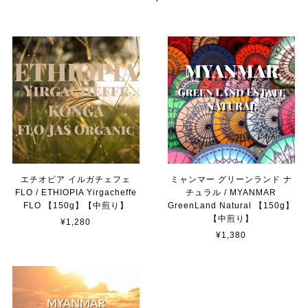
【お得用】Smoked Mix Nuts -コーヒーミックスナッツ- 1袋（150g）
2024/03/19
商品が届きました 発送も早く梱包も丁寧で 手書きのメッ
セージも嬉しかったです いただくのが楽しみです この度
はありがとうございました
《 季節限定ブレンド 》 ハ ル -haru- 【150g】
エチオピア イルガチェフェ
ミャンマー グリーンランド ナ
豆のまま 【推奨】
FLO / ETHIOPIA Yirgacheffe
チュラル / MYANMAR
2024/03/19
FLO 【150g】【中煎り】
GreenLand Natural 【150g】
【中煎り】
¥1,280
商品が届きました 発送も早く梱包も丁寧で 手書きのメッ
¥1,380
セージも嬉しかったです いただくのが楽しみです この度
はありがとうございました
MAHOROBA TRAIL MIX mini-マホロバ トレイルミックス ミニ- (50g)