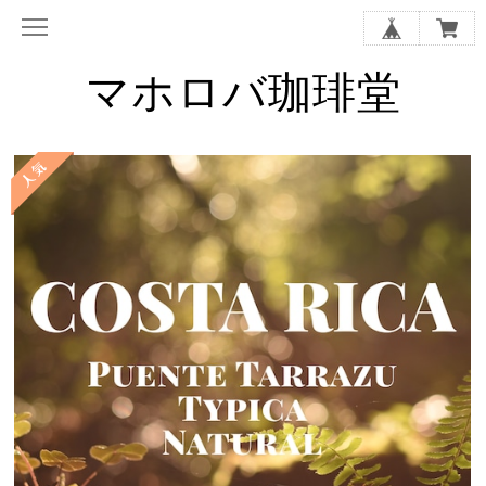
マホロバ珈琲堂