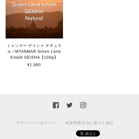
2024/01/28
《 季節限定ブレンド 》秋ノ香 -アキノカ- 【150g】
豆のまま 【推奨】
2022/11/22
ミャンマー ゲイシャ ナチュラ
ル / MYANMAR Green Land
Estate GEISHA【100g】
¥1,980
グアテマラ ブエナヴィスタ ブルボン / GUATEMALA BuenaVista Bourbon 【150g】【中煎り】
豆のまま 【推奨】
2022/11/22
コスタリカ プエンテタラス ティピカ レッドハニー / COSTA RICA PuenteTarrazu Typica RedHoney 【150g】【中煎り】
豆のまま 【推奨】
2022/11/22
プライバシーポリシー
特定商取引法に基づく表記
水出しコーヒーパック / クラシックタイプ × ３パック入