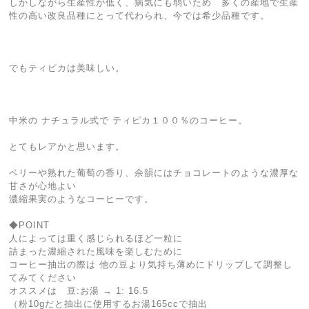
しかしながら生産性が低く、病気にも弱いため 多くの産地で生産
性の高い改良品種にとって代わられ、今では希少品種です。
でもティピカは美味しい。
中米の ナチュラル式で ティピカ１００％のコーヒー。
とてもレアかと思います。
ベリーや熟れた葡萄の香り、余韻にはチョコレートのような濃厚な
甘さが心地よい
濃縮果実のようなコーヒーです。
◆POINT
人によっては重く感じられるほど一粒に
詰まった濃縮された風味を楽しむために
コーヒー抽出の際は 他の豆より気持ち薄めにドリップして調整し
てみてください
オススメは 豆:お湯 → 1: 16.5
（粉10gだと抽出に使用するお湯165ccで抽出