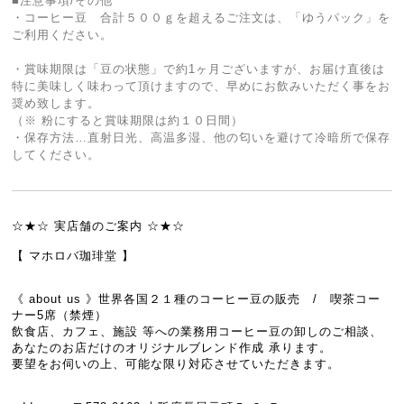
■注意事項/その他
・コーヒー豆 合計５００ｇを超えるご注文は、「ゆうパック」を
ご利用ください。
・賞味期限は「豆の状態」で約1ヶ月ございますが、お届け直後は
特に美味しく味わって頂けますので、早めにお飲みいただく事をお
奨め致します。
（※ 粉にすると賞味期限は約１０日間）
・保存方法…直射日光、高温多湿、他の匂いを避けて冷暗所で保存
してください。
☆★☆ 実店舗のご案内 ☆★☆
【 マホロバ珈琲堂 】
《 about us 》世界各国２１種のコーヒー豆の販売 / 喫茶コー
ナー5席（禁煙）
飲食店、カフェ、施設 等への業務用コーヒー豆の卸しのご相談、
あなたのお店だけのオリジナルブレンド作成 承ります。
要望をお伺いの上、可能な限り対応させていただきます。