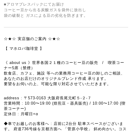
■アロマブレスパックにてお届け
コーヒー豆から出る炭酸ガスを袋外に放出し
袋の破裂と ガスによる豆の劣化を防ぎます。
☆★☆ 実店舗のご案内 ☆★☆
【 マホロバ珈琲堂 】
《 about us 》世界各国２１種のコーヒー豆の販売 / 喫茶コー
ナー5席（禁煙）
飲食店、カフェ、施設 等への業務用コーヒー豆の卸しのご相談、
あなたのお店だけのオリジナルブレンド作成 承ります。
要望をお伺いの上、可能な限り対応させていただきます。
address : 〒573-0163 大阪府長尾元町５-２-７
営業時間 : 10:00〜19:00 (焙煎豆・器具販売) / 10:00〜17:00 (喫
茶コーナー)
定休日 : 月曜日+α
◆車でお越しのお客様へ : 店前に2台分 駐車スペースがございま
す。 府道736号線を京都方面へ 「菅原小学校」 斜め向かい。コス