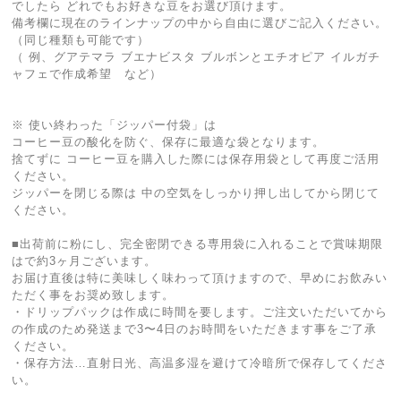
でしたら どれでもお好きな豆をお選び頂けます。
備考欄に現在のラインナップの中から自由に選びご記入ください。
（同じ種類も可能です）
（ 例、グアテマラ ブエナビスタ ブルボンとエチオピア イルガチ
ャフェで作成希望 など）
※ 使い終わった「ジッパー付袋」は
コーヒー豆の酸化を防ぐ、保存に最適な袋となります。
捨てずに コーヒー豆を購入した際には保存用袋として再度ご活用
ください。
ジッパーを閉じる際は 中の空気をしっかり押し出してから閉じて
ください。
■出荷前に粉にし、完全密閉できる専用袋に入れることで賞味期限
はで約3ヶ月ございます。
お届け直後は特に美味しく味わって頂けますので、早めにお飲みい
ただく事をお奨め致します。
・ドリップパックは作成に時間を要します。ご注文いただいてから
の作成のため発送まで3〜4日のお時間をいただきます事をご了承
ください。
・保存方法…直射日光、高温多湿を避けて冷暗所で保存してくださ
い。