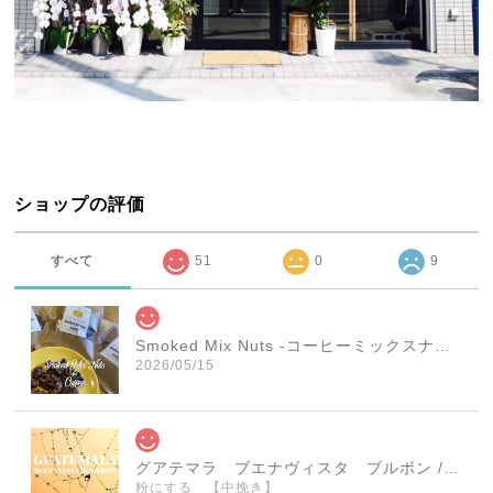
ショップの評価
すべて
51
0
9
Smoked Mix Nuts -コーヒーミックスナッツ- 1袋（45g）
2026/05/15
グアテマラ ブエナヴィスタ ブルボン / GUATEMALA BuenaVista Bourbon 【150g】【中煎り】
粉にする 【中挽き】