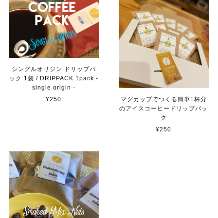
商品が届きました 発送も早く梱包も丁寧で 手書きのメッ
セージも嬉しかったです いただくのが楽しみです この度
はありがとうございました
《 季節限定ブレンド 》 ハ ル -haru- 【150g】
シングルオリジン ドリップパ
豆のまま 【推奨】
ック 1袋 / DRIPPACK 1pack -
2024/03/19
single origin -
マグカップでつくる簡単1杯分
¥250
商品が届きました 発送も早く梱包も丁寧で 手書きのメッ
のアイスコーヒードリップパッ
セージも嬉しかったです いただくのが楽しみです この度
ク
はありがとうございました
¥250
MAHOROBA TRAIL MIX mini-マホロバ トレイルミックス ミニ- (50g)
2024/01/28
《 季節限定ブレンド 》秋ノ香 -アキノカ- 【150g】