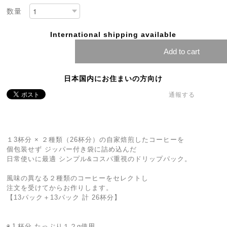
数量
International shipping available
Add to cart
日本国内にお住まいの方向け
通報する
１3杯分 × ２種類（26杯分）の自家焙煎したコーヒーを
個包装せず ジッパー付き袋に詰め込んだ
日常使いに最適 シンプル&コスパ重視のドリップパック。
風味の異なる２種類のコーヒーをセレクトし
注文を受けてからお作りします。
【13パック＋13パック 計 26杯分】
◉１杯分 たっぷり１２g使用