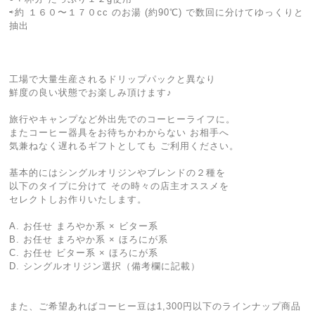
⇨約 １６０〜１７０cc のお湯 (約90℃) で数回に分けてゆっくりと
抽出
工場で大量生産されるドリップパックと異なり
鮮度の良い状態でお楽しみ頂けます♪
旅行やキャンプなど外出先でのコーヒーライフに。
またコーヒー器具をお待ちかわからない お相手へ
気兼ねなく遅れるギフトとしても ご利用ください。
基本的にはシングルオリジンやブレンドの２種を
以下のタイプに分けて その時々の店主オススメを
セレクトしお作りいたします。
A. お任せ まろやか系 × ビター系
B. お任せ まろやか系 × ほろにが系
C. お任せ ビター系 × ほろにが系
D. シングルオリジン選択（備考欄に記載）
また、ご希望あればコーヒー豆は1,300円以下のラインナップ商品