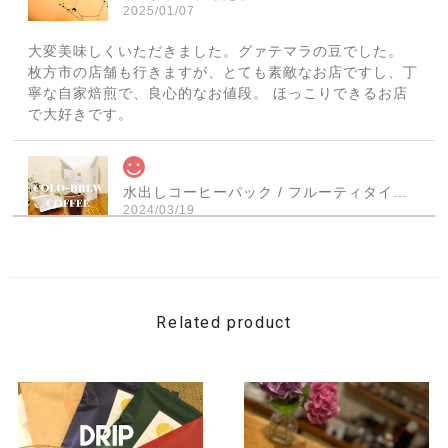
2025/01/07
大変美味しくいただきました。グァテマラの豆でした。
枚方市の店舗も行きますが、とても素敵なお店ですし、丁
寧な自家焙煎で、良心的なお値段。 ほっこりできるお店
で大好きです。
水出しコーヒーパック / フルーティタイプ × ３パック入
2024/03/19
商品が届きました 発送も早く梱包も丁寧で 手書きのメッ
セージも嬉しかったです いただくのが楽しみです この度
はありがとうございました
Related product
【お得用】Smoked Mix Nuts -コーヒーミックスナッツ- 1袋（150g）
2024/03/19