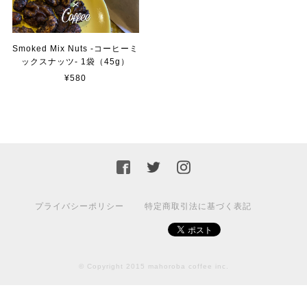
豆のまま 【推奨】
2022/11/22
Smoked Mix Nuts -コーヒーミ
ックスナッツ- 1袋（45g）
グアテマラ ブエナヴィスタ ブルボン / GUATEMALA BuenaVista Bourbon 【150g】【中煎り】
¥580
豆のまま 【推奨】
2022/11/22
コスタリカ プエンテタラス ティピカ レッドハニー / COSTA RICA PuenteTarrazu Typica RedHoney 【150g】【中煎り】
豆のまま 【推奨】
2022/11/22
プライバシーポリシー
特定商取引法に基づく表記
水出しコーヒーパック / クラシックタイプ × ３パック入
2022/06/24
© Copyright 2015 mahoroba coffee inc.
水出し珈琲をライフの定番商品でも購入し、まほろばの商
品との違いを確かめたところ、見事に味が違いました。値
段の違いは品質の違い、というのはあらゆる商品に共通す