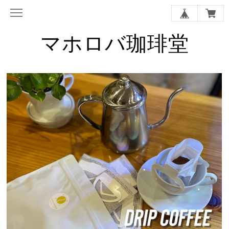
マホロバ珈琲堂