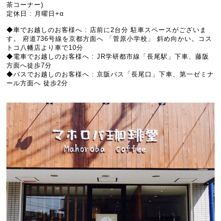
茶コーナー)
定休日 : 月曜日+α
◆車でお越しのお客様へ : 店前に2台分 駐車スペースがございま
す。 府道736号線を京都方面へ 「菅原小学校」 斜め向かい。コス
トコ八幡店より車で10分
◆電車でお越しのお客様へ : JR学研都市線「長尾駅」下車、藤阪
方面へ徒歩7分
◆バスでお越しのお客様へ : 京阪バス「長尾口」下車、第一ゼミナ
ール方面へ 徒歩2分