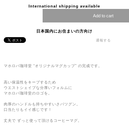
International shipping available
Add to cart
日本国内にお住まいの方向け
通報する
マホロバ珈琲堂 “オリジナルマグカップ” の完成です。
高い保温性をキープするため
ウエストシェイプな分厚いフォルムに
マホロバ珈琲堂のロゴを。
肉厚のハンドルも持ちやすいさバツグン。
口当たりもイイ感じです！
丈夫で ずっと使って頂けるコーヒーマグ。