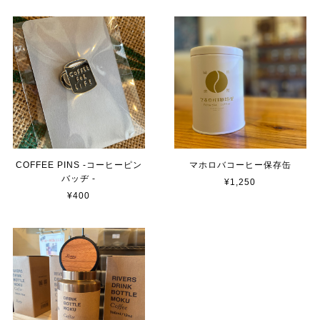
【お得用】Smoked Mix Nuts -コーヒーミックスナッツ- 1袋（150g）
2024/03/19
商品が届きました 発送も早く梱包も丁寧で 手書きのメッ
セージも嬉しかったです いただくのが楽しみです この度
はありがとうございました
《 季節限定ブレンド 》 ハ ル -haru- 【150g】
COFFEE PINS -コーヒーピン
マホロバコーヒー保存缶
豆のまま 【推奨】
バッヂ -
¥1,250
2024/03/19
¥400
商品が届きました 発送も早く梱包も丁寧で 手書きのメッ
セージも嬉しかったです いただくのが楽しみです この度
はありがとうございました
MAHOROBA TRAIL MIX mini-マホロバ トレイルミックス ミニ- (50g)
2024/01/28