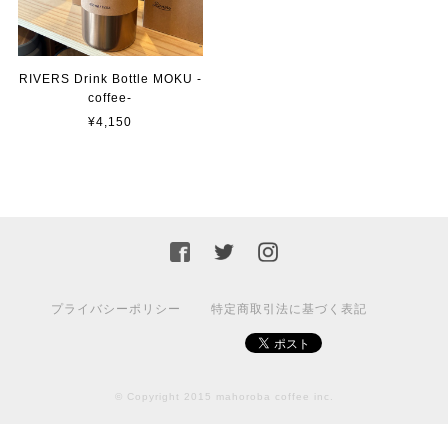
《 季節限定ブレンド 》秋ノ香 -アキノカ- 【150g】
RIVERS Drink Bottle MOKU -
豆のまま 【推奨】
coffee-
2022/11/22
¥4,150
グアテマラ ブエナヴィスタ ブルボン / GUATEMALA BuenaVista Bourbon 【150g】【中煎り】
豆のまま 【推奨】
2022/11/22
コスタリカ プエンテタラス ティピカ レッドハニー / COSTA RICA PuenteTarrazu Typica RedHoney 【150g】【中煎り】
プライバシーポリシー
特定商取引法に基づく表記
豆のまま 【推奨】
2022/11/22
© Copyright 2015 mahoroba coffee inc.
水出しコーヒーパック / クラシックタイプ × ３パック入
2022/06/24