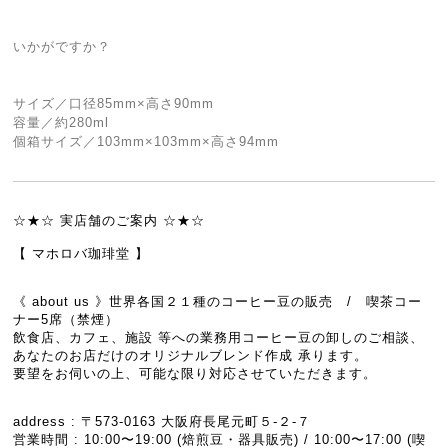
いかがですか？
サイズ／口径85mm×高さ90mm
容量／約280ml
個箱サイズ／103mm×103mm×高さ94mm
☆★☆ 実店舗のご案内 ☆★☆
【 マホロバ珈琲堂 】
《 about us 》世界各国２１種のコーヒー豆の販売 / 喫茶コー
ナー5席（禁煙）
飲食店、カフェ、施設 等への業務用コーヒー豆の卸しのご相談、
あなたのお店だけのオリジナルブレンド作成 承ります。
要望をお伺いの上、可能な限り対応させていただきます。
address : 〒573-0163 大阪府長尾元町５-２-７
営業時間 : 10:00〜19:00 (焙煎豆・器具販売) / 10:00〜17:00 (喫