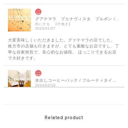
グアテマラ ブエナヴィスタ ブルボン / GUATEMALA BuenaVista Bourbon 【150g】【中煎り】
粉にする 【中挽き】
2025/01/07
大変美味しくいただきました。グァテマラの豆でした。
枚方市の店舗も行きますが、とても素敵なお店ですし、丁
寧な自家焙煎で、良心的なお値段。 ほっこりできるお店
で大好きです。
水出しコーヒーパック / フルーティタイプ × ３パック入
2024/03/19
商品が届きました 発送も早く梱包も丁寧で 手書きのメッ
セージも嬉しかったです いただくのが楽しみです この度
はありがとうございました
Related product